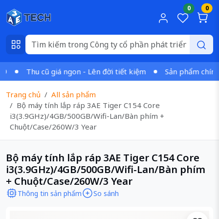
0
0
Thu cũ giá ngon - Lên đời tiết kiệm
Sản phẩm chính hã
Trang chủ
All sản phẩm
Bộ máy tính lắp ráp 3AE Tiger C154 Core
i3(3.9GHz)/4GB/500GB/Wifi-Lan/Bàn phím +
Chuột/Case/260W/3 Year
Bộ máy tính lắp ráp 3AE Tiger C154 Core
i3(3.9GHz)/4GB/500GB/Wifi-Lan/Bàn phím
+ Chuột/Case/260W/3 Year
Thông tin sản phẩm
So sánh