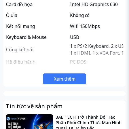
Card đồ họa
Intel HD Graphics 630
Ô đĩa
Không có
Kết nối mạng
Wifi 150Mbps
Keyboard & Mouse
USB
1 x PS/2 Keyboard, 2 x USB 3
Cổng kết nối
1 x HDMI, 1 x VGA Port, 1 x 
Hệ điều hành
PC DOS
Bảo hành
36 tháng
Xem thêm
Tin tức về sản phẩm
3AE TECH Trở Thành Đối Tác
Phân Phối Chính Thức Màn Hình
Yunsi Tại Miền Bắc