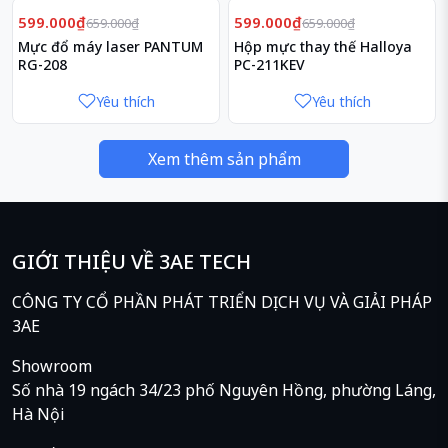
Giảm
Giảm
9%
9%
599.000₫
599.000₫
659.000₫
659.000₫
Mực đổ máy laser PANTUM
Hộp mực thay thế Halloya
RG-208
PC-211KEV
Yêu thích
Yêu thích
Xem thêm sản phẩm
GIỚI THIỆU VỀ 3AE TECH
CÔNG TY CỔ PHẦN PHÁT TRIỂN DỊCH VỤ VÀ GIẢI PHÁP
3AE
Showroom
Số nhà 19 ngách 34/23 phố Nguyên Hồng, phường Láng,
Hà Nội