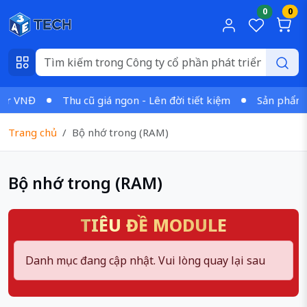
0
0
tr VNĐ
Thu cũ giá ngon - Lên đời tiết kiệm
Sản phẩm ch
Trang chủ
Bộ nhớ trong (RAM)
Bộ nhớ trong (RAM)
TIÊU ĐỀ MODULE
Danh mục đang cập nhật. Vui lòng quay lại sau