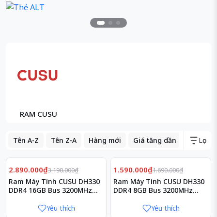
RAM CUSU
Tên A-Z
Tên Z-A
Hàng mới
Giá tăng dần
Giá giả
Lọc
Giảm
Giảm
9%
6%
2.890.000₫
1.590.000₫
3.190.000₫
1.690.000₫
Ram Máy Tính CUSU DH330
Ram Máy Tính CUSU DH330
DDR4 16GB Bus 3200MHz
DDR4 8GB Bus 3200MHz
CL16
CL16
Yêu thích
Yêu thích