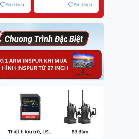
Yêu thích
Yêu thích
Thiết bị lưu trữ, USB,
Bộ đàm
Vật tư máy
thẻ nhớ