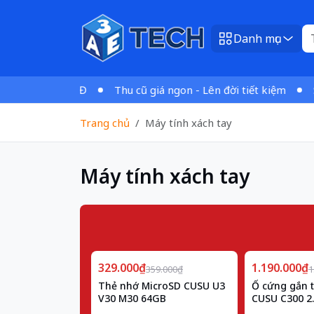
Danh mục
o đơn 1tr VNĐ
Thu cũ giá ngon - Lên đời tiết kiệm
Sản 
Trang chủ
Máy tính xách tay
Máy tính xách tay
Giảm
Giảm
329.000₫
8%
1.190.000₫
25%
359.000₫
1
Thẻ nhớ MicroSD CUSU U3
Ổ cứng gắn 
V30 M30 64GB
CUSU C300 2.
256GB