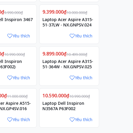
Giảm
0₫
9.399.000₫
6%
9.990.000₫
10.000.000₫
ll Inspiron 3467
Laptop Acer Aspire A315-
51-37LW - NX.GNPSV.024
Yêu thích
Yêu thích
Giảm
0₫
9.899.000₫
6%
10.990.000₫
10.499.000₫
ll Inspiron
Laptop Acer Aspire A315-
63F002)
51-364W - NX.GNPSV.025
Yêu thích
Yêu thích
Giảm
00₫
10.590.000₫
4%
11.000.000₫
10.990.000₫
er Aspire A515-
Laptop Dell Inspiron
 NX.GP4SV.016
N3567A P63F002
Yêu thích
Yêu thích