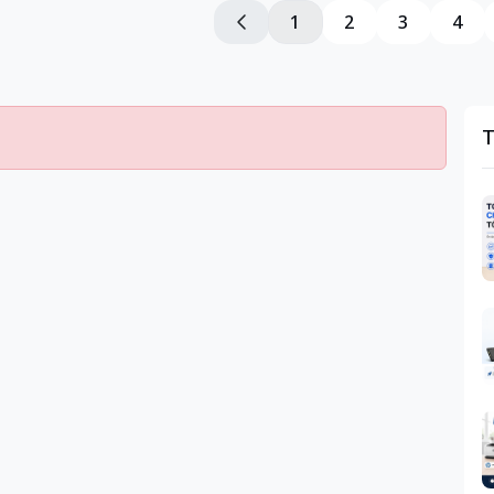
1
2
3
4
T