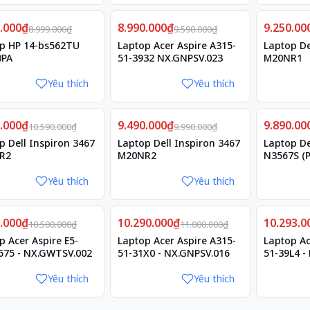
Giảm
Giảm
9.000₫
6%
8.990.000₫
6%
9.250.00
7%
8.999.000₫
9.590.000₫
p HP 14-bs562TU
Laptop Acer Aspire A315-
Laptop De
0PA
51-3932 NX.GNPSV.023
M20NR1
Yêu thích
Yêu thích
Giảm
Giảm
0.000₫
10%
9.490.000₫
5%
9.890.00
10%
10.590.000₫
9.990.000₫
p Dell Inspiron 3467
Laptop Dell Inspiron 3467
Laptop De
R2
M20NR2
N3567S (P
Yêu thích
Yêu thích
Giảm
Giảm
0.000₫
5%
10.290.000₫
6%
10.293.0
6%
10.500.000₫
11.000.000₫
p Acer Aspire E5-
Laptop Acer Aspire A315-
Laptop Ac
675 - NX.GWTSV.002
51-31X0 - NX.GNPSV.016
51-39L4 -
Yêu thích
Yêu thích