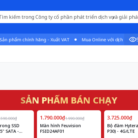
phẩm chính hãng - Xuất VAT
Mua Online với dịch vụ vượt tr
SẢN PHẨM BÁN CHẠY
Giảm
1.790.000₫
10%
3.725.000₫
.590.000₫
1.990.000₫
trong SSD
Màn hình Feuvision
Bộ đàm Hytera
5" SATA -
FSID24AF01
P30) - 4G/LTE