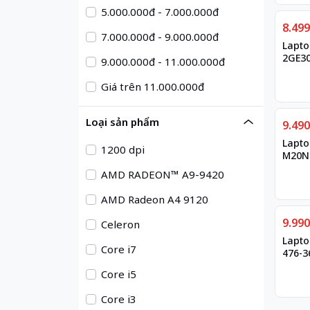
5.000.000đ - 7.000.000đ
Giảm
8.49
7.000.000đ - 9.000.000đ
Lapto
2GE3
9.000.000đ - 11.000.000đ
Giá trên 11.000.000đ
Loại sản phẩm
Giảm
9.49
Lapto
1200 dpi
M20N
AMD RADEON™ A9-9420
AMD Radeon A4 9120
Giảm
9.99
Celeron
Lapto
Core i7
476-3
Core i5
Core i3