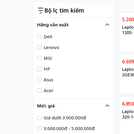
Bộ lọc tìm kiếm
Giảm
5.20
Hãng sản xuất
Lapto
120S-
Dell
Lenovo
MSI
Giảm
6.69
HP
Lapto
2GE3
Asus
Acer
Giảm
6.85
Mức giá
Lapto
320-1
Giá dưới 3.000.000đ
3.000.000đ - 5.000.000đ