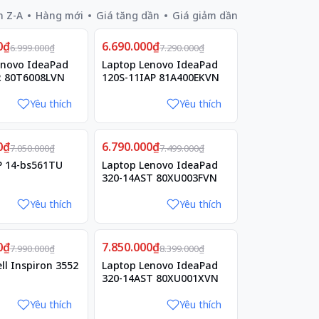
n Z-A
Hàng mới
Giá tăng dần
Giá giảm dần
Giảm
0₫
6.690.000₫
8%
6.999.000₫
7.290.000₫
enovo IdeaPad
Laptop Lenovo IdeaPad
R 80T6008LVN
120S-11IAP 81A400EKVN
Yêu thích
Yêu thích
Giảm
0₫
6.790.000₫
9%
7.050.000₫
7.499.000₫
P 14-bs561TU
Laptop Lenovo IdeaPad
320-14AST 80XU003FVN
Yêu thích
Yêu thích
Giảm
0₫
7.850.000₫
7%
7.990.000₫
8.399.000₫
ll Inspiron 3552
Laptop Lenovo IdeaPad
320-14AST 80XU001XVN
Yêu thích
Yêu thích