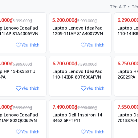
Tên A-Z
Tê
Giảm
Giảm
0.000₫
13%
5.200.000₫
13%
6.290.00
10%
5.999.000₫
5.999.000₫
p Lenovo IdeaPad
Laptop Lenovo IdeaPad
Laptop L
11IAP 81A4006YVN
120S-11IAP 81A40072VN
110-14IB
Yêu thích
Yêu thích
Giảm
Giảm
9.000₫
4%
6.700.000₫
9%
6.750.00
4%
6.999.000₫
7.390.000₫
p HP 15-bs553TU
Laptop Lenovo IdeaPad
Laptop H
6PA
110-14IBR 80T600AFVN
2GE29PA
Yêu thích
Yêu thích
Giảm
Giảm
0.000₫
10%
7.490.000₫
6%
7.550.00
6%
7.599.000₫
7.990.000₫
p Lenovo IdeaPad
Laptop Dell Inspiron 14
Laptop De
4IAP 80XQ0062VN
3462 6PFTF11
70138764
Yêu thích
Yêu thích