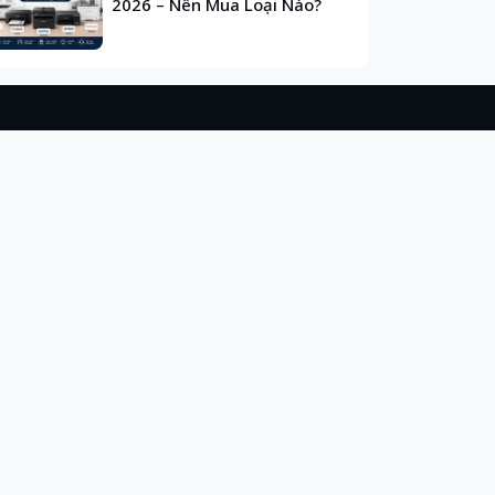
2026 – Nên Mua Loại Nào?
khác
Kết nối với 3AE TECH
Email:
kinhdoanh@maytinh3ae.vn
ĐKKD: Số nhà 62 ngách 371/2
phố Kim Mã, Phường Giảng Võ,
TP Hà Nội, Việt Nam
Hotline: 0986.243.960