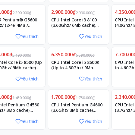
Giảm
Giảm
0.000₫
4%
2.900.000₫
3%
4.350.00
2%
2.390.000₫
2.990.000₫
5600
CPU Intel Core i3 8100
CPU Intel
/ (2/4)/ 4MB /
(3.60Ghz/ 6Mb cache)
(4.0Ghz/ 
® UHD Graphics 630
Coffee Lake
Coffee La
Yêu thích
Yêu thích
Giảm
Giảm
0.000₫
5%
6.350.000₫
4%
7.700.00
1%
5.190.000₫
6.590.000₫
ntel Core i5 8500 (Up
CPU Intel Core i5 8600K
CPU Intel
10Ghz/ 9Mb cache)
(Up to 4.30Ghz/ 9Mb
to 4.60Gh
e Lake
cache) Coffee Lake
Coffee La
Yêu thích
Yêu thích
Giảm
Giảm
0.000₫
3%
1.700.000₫
3%
2.340.00
2%
1.450.000₫
1.750.000₫
ntel Pentium G4560
CPU Intel Pentium G4600
CPU Intel
hz/ 3Mb cache)
(3.6Ghz/ 3Mb cache)
(3.7Ghz/ 
ake
Kabylake
Kabylake
Yêu thích
Yêu thích