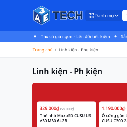
Danh mục
n 1tr VNĐ
Thu cũ giá ngon - Lên đời tiết kiệm
Sản phẩm
Trang chủ
Linh kiện - Phụ kiện
Linh kiện - Phụ kiện
Giảm
Giảm
329.000₫
8%
1.190.000₫
25%
359.000₫
1
Thẻ nhớ MicroSD CUSU U3
Ổ cứng gắn 
V30 M30 64GB
CUSU C300 2.
256GB