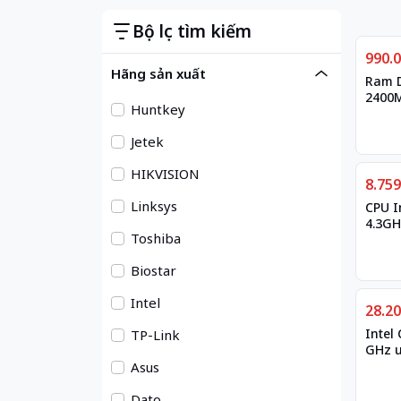
Bộ lọc tìm kiếm
Giảm
990.
Hãng sản xuất
Ram 
2400
Huntkey
Jetek
HIKVISION
8.75
Linksys
CPU I
4.3GH
Toshiba
Threa
Biostar
Intel
Giảm
28.2
Intel 
TP-Link
GHz u
16.50
Asus
2066
Dato