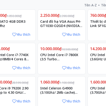
Tên A-Z
Tê
Giảm
Giảm
000₫
6%
2.250.000₫
6%
760.000
7%
1.050.000₫
2.390.000₫
DATO 4GB DDR3
Card đồ họa VGA Asus PH-
Thiết bị
Mhz
GT1030-O2GD4 (NVIDIA
Link SF10
Geforce/ 2Gb/ DDR4/ 64
Bits)
Yêu thích
Yêu thích
Giảm
Giảm
9.000₫
10.000.000₫
5%
14.200.0
4%
10.500.000₫
ntel Core i7-7740X
CPU Intel Core i7-7800X
CPU Intel
z/8MB/4 Cores 8
(3.5 Turbo
(3.6GHz U
ds/Socket 2066
4.0GHz/8.25MB/6C12T/Socket2066)
8C16T/ 11
KabyLake
Yêu thích
Yêu thích
Giảm
Giảm
00.000₫
1%
1.060.000₫
4%
1.600.00
15%
28.599.000₫
1.100.000₫
Core i9 7920X 2.90
Intel Celeron G4900
CPU Intel
p to 4.30 GHz/
(3.10Ghz/ 2Mb cache)
(3.70Ghz/
M Cache/ Socket
Coffeelake
Coffeelak
Yêu thích
Yêu thích