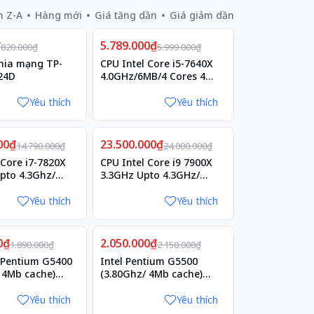
n Z-A
Hàng mới
Giá tăng dần
Giá giảm dần
Giảm
₫
5.789.000₫
4%
820.000₫
5.999.000₫
 chia mạng TP-
CPU Intel Core i5-7640X
24D
4.0GHz/6MB/4 Cores 4
Threads/Socket 2066
Yêu thích
Yêu thích
Giảm
00₫
23.500.000₫
2%
14.790.000₫
24.000.000₫
 Core i7-7820X
CPU Intel Core i9 7900X
pto 4.3Ghz/
3.3GHz Upto 4.3GHz/
MB/ 2066-
13.75 MB / Socket 2066
X)
Yêu thích
Yêu thích
Giảm
0₫
2.050.000₫
5%
1.890.000₫
2.150.000₫
 Pentium G5400
Intel Pentium G5500
 4Mb cache)
(3.80Ghz/ 4Mb cache)
e
Coffeelake
Yêu thích
Yêu thích