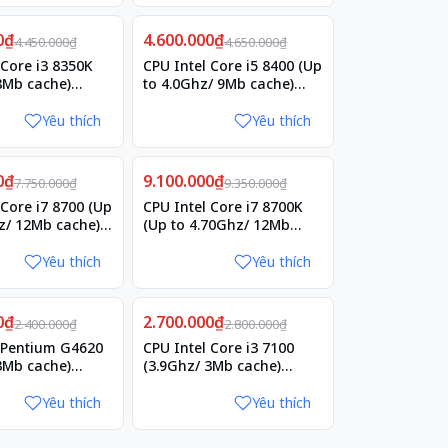
Giảm
0₫
4.600.000₫
1%
4.450.000₫
4.650.000₫
 Core i3 8350K
CPU Intel Core i5 8400 (Up
8Mb cache)
to 4.0Ghz/ 9Mb cache)
ke
Coffee Lake
Yêu thích
Yêu thích
Giảm
0₫
9.100.000₫
3%
7.750.000₫
9.350.000₫
 Core i7 8700 (Up
CPU Intel Core i7 8700K
z/ 12Mb cache)
(Up to 4.70Ghz/ 12Mb
ke
cache) Coffee Lake
Yêu thích
Yêu thích
Giảm
0₫
2.700.000₫
4%
2.400.000₫
2.800.000₫
 Pentium G4620
CPU Intel Core i3 7100
3Mb cache)
(3.9Ghz/ 3Mb cache)
Kabylake
Yêu thích
Yêu thích