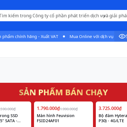
 chính hãng - Xuất VAT
Mua Online với dịch vụ vượt trội
SẢN PHẨM BÁN CHẠY
Giảm
1.790.000₫
10%
3.725.000₫
.590.000₫
1.990.000₫
trong SSD
Màn hình Feuvision
Bộ đàm Hytera
5" SATA -
FSID24AF01
P30) - 4G/LTE