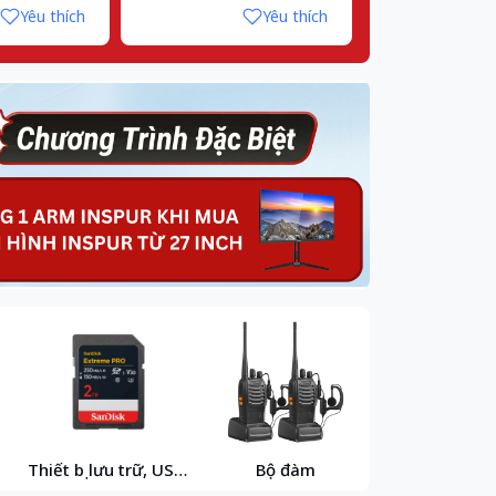
Yêu thích
Yêu thích
Thiết bị lưu trữ, USB,
Bộ đàm
Vật tư máy
thẻ nhớ