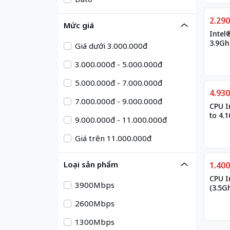
Giảm
2.29
Mức giá
Intel® Pentium® G
3.9Ghz
Giá dưới 3.000.000đ
Intel
3.000.000đ - 5.000.000đ
5.000.000đ - 7.000.000đ
Giảm
4.93
7.000.000đ - 9.000.000đ
CPU I
to 4.
9.000.000đ - 11.000.000đ
Coffe
Giá trên 11.000.000đ
Giảm
Loại sản phẩm
1.40
CPU I
3900Mbps
(3.5G
Kabyl
2600Mbps
1300Mbps