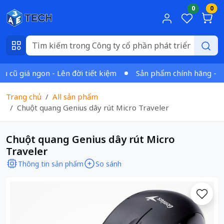
0
0
ũ giá ngon - Lên đời tiết kiệm
Sản phẩm chính hãng - Xuất
Trang chủ
All sản phẩm
Chuột quang Genius dây rút Micro Traveler
Chuột quang Genius dây rút Micro
Traveler
Thông tin sản phẩm
So sánh