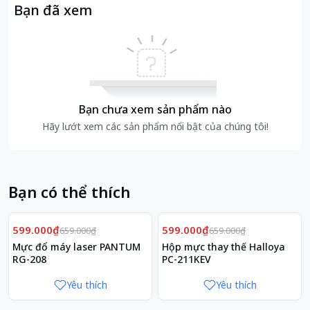
Bạn đã xem
Bạn chưa xem sản phẩm nào
Hãy lướt xem các sản phẩm nổi bật của chúng tôi!
Bạn có thể thích
Giảm
Giảm
9%
9%
599.000₫
599.000₫
659.000₫
659.000₫
Mực đổ máy laser PANTUM
Hộp mực thay thế Halloya
RG-208
PC-211KEV
Yêu thích
Yêu thích