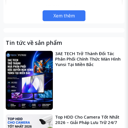
MMX instructions
SSE / Streaming SIMD Extensions
Xem thêm
SSE2 / Streaming SIMD Extensions
2
SSE3 / Streaming SIMD Extensions
3
Tin tức về sản phẩm
SSSE3 / Supplemental Streaming
3AE TECH Trở Thành Đối Tác
SIMD Extensions 3
Phân Phối Chính Thức Màn Hình
SSE4 / SSE4.1 + SSE4.2 / Streaming
Yunsi Tại Miền Bắc
SIMD Extensions 4
AES / Advanced Encryption
Standard instructions
AVX / Advanced Vector Extensions
AVX2 / Advanced Vector Extensions
2.0
BMI / BMI1 + BMI2 / Bit
Manipulation instructions
Top HDD Cho Camera Tốt Nhất
2026 – Giải Pháp Lưu Trữ 24/7
F16C / 16-bit Floating-Point
Tập lệnh