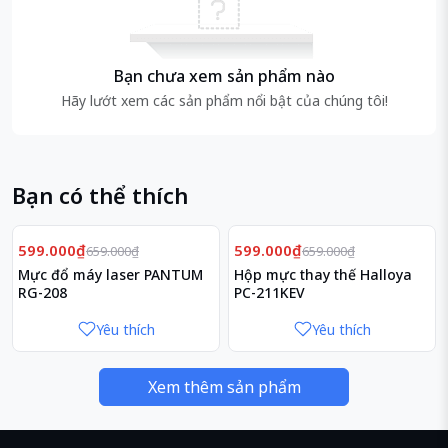
Dây truyền
14nm
công nghệ
Điện áp tiêu
Bạn chưa xem sản phẩm nào
72W
thụ tối đa
Hãy lướt xem các sản phẩm nổi bật của chúng tôi!
Phụ kiện đi
Hộp
kèm
Bạn có thể thích
Bộ vi xử lý Intel® Xeon® E3 mang lại hiệu suất và
Giảm
Giảm
9%
9%
599.000₫
599.000₫
659.000₫
659.000₫
hình ảnh cần thiết để hỗ trợ nhu cầu của các doanh
Mực đổ máy laser PANTUM
Hộp mực thay thế Halloya
nghiệp trên toàn thế giới, bao gồm: Máy chủ doanh
RG-208
PC-211KEV
nghiệp nhỏ, máy chủ lưu trữ, Máy trạm làm việc ứng
Yêu thích
Yêu thích
dụng / thiết kế, các máy trạm cloud, Máy trạm thiết kế,
xử lý video / hình ảnh...
Xem thêm sản phẩm
Xử lý hiệu năng cao với các yêu cầu dựng CAD chuyên