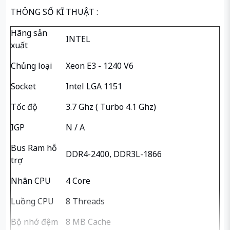
THÔNG SỐ KĨ THUẬT :
Hãng sản
INTEL
xuất
Chủng loại
Xeon E3 - 1240 V6
Socket
Intel LGA 1151
Tốc độ
3.7 Ghz ( Turbo 4.1 Ghz)
IGP
N / A
Bus Ram hỗ
DDR4-2400, DDR3L-1866
trợ
Nhân CPU
4 Core
Luồng CPU
8 Threads
Bộ nhớ đệm
8 MB Cache