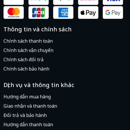
Thông tin và chính sách
Chính sách thanh toán
Chính sách vận chuyển
Chính sách đổi trả
Chính sách bảo hành
Vi xử lý Intel® Xeon® E3-1200 v6 hỗ trợ tối ưu cho các
máy chủ doanh nghiệp vừa và nhỏ. Giữ cho hệ thống
Dịch vụ và thông tin khác
truy cập được bảo vệ tốt hơn, an toàn hơn nhờ hỗ trợ
Hướng dẫn mua hàng
ram ECC chống lỗi.
Giao nhận và thanh toán
Sở hữu công nghệ Intel® Turbo Boost 2.0 tăng tốc
Đổi trả và bảo hành
hiệu suất xử lý và đồ hoạ cho các tác vụ nặng, tự động
cho phép nhân CPU xử lý chạy nhanh hơn
Hướng dẫn thanh toán