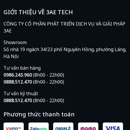
nghiệp và các khách hàng sử dụng máy trạm media.
GIỚI THIỆU VỀ 3AE TECH
Trải nghiệm sự khác biệt về tính năng tính toán
chuyên nghiệp với bộ nhớ được hỗ trợ lớn hơn, tính
CÔNG TY CỔ PHẦN PHÁT TRIỂN DỊCH VỤ VÀ GIẢI PHÁP
năng bảo mật phần cứng nâng cao đáng tin cậy.
3AE
Showroom
Số nhà 19 ngách 34/23 phố Nguyên Hồng, phường Láng,
Hà Nội
Tư vấn bán hàng
0986.243.960
(8h00 - 22h00)
0888.512.470
(8h00 - 22h00)
Tư vấn kỹ thuật
0888.512.470
(8h00 - 22h00)
Phương thức thanh toán