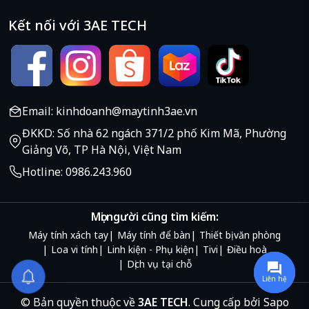
Kết nối với 3AE TECH
Email: kinhdoanh@maytinh3ae.vn
ĐKKD: Số nhà 62 ngách 371/2 phố Kim Mã, Phường
Giảng Võ, TP Hà Nội, Việt Nam
Hotline: 0986.243.960
Mọi người cũng tìm kiếm:
Máy tính xách tay
Máy tính để bàn
Thiết bị văn phòng
Loa vi tính
Linh kiện - Phụ kiện
Tivi
Điều hoà
Dịch vụ tại chỗ
Liên hệ
© Bản quyền thuộc về
3AE TECH
.
Cung cấp bởi
Sapo