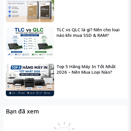
conversion instructions
FMA3 / 3-operand Fused Multiply-
Add instructions
EM64T / Extended Memory 64
TLC vs QLC là gì? Nên chọn loại
technology / Intel 64
nào khi mua SSD & RAM?
NX / XD / Execute disable bit
HT / Hyper-Threading technology
VT-x / Virtualization technology
VT-d / Virtualization for directed
I/O
Top 5 Hãng Máy In Tốt Nhất
2026 – Nên Mua Loại Nào?
TBT 2.0 / Turbo Boost technology
2.0
TXT / Trusted Execution technology
TSX / Transactional
Synchronization Extensions
MPX / Memory Protection
Bạn đã xem
Extensions
SGX / Software Guard Extensions