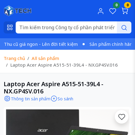
0
0
hu cũ giá ngon - Lên đời tiết kiệm
Sản phẩm chính hãng - 
Trang chủ
All sản phẩm
Laptop Acer Aspire A515-51-39L4 - NX.GP4SV.016
Laptop Acer Aspire A515-51-39L4 -
NX.GP4SV.016
Thông tin sản phẩm
So sánh