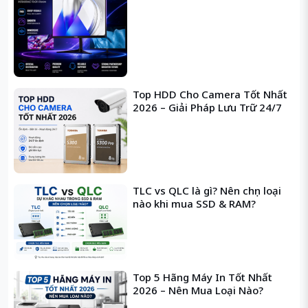
mong đợi.
Đặc điểm nổi bật của Laptop Acer Aspire
A515-51-39L4 NX.GP4SV.016
Top HDD Cho Camera Tốt Nhất
2026 – Giải Pháp Lưu Trữ 24/7
TLC vs QLC là gì? Nên chọn loại
nào khi mua SSD & RAM?
Top 5 Hãng Máy In Tốt Nhất
2026 – Nên Mua Loại Nào?