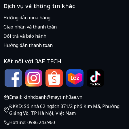
Dịch vụ và thông tin khác
tốt, chính xác, khoảng cách phím giúp phân biệt dễ
dàng.
Hướng dẫn mua hàng
Giao nhận và thanh toán
Đổi trả và bảo hành
Hướng dẫn thanh toán
Kết nối với 3AE TECH
Email: kinhdoanh@maytinh3ae.vn
ĐKKD: Số nhà 62 ngách 371/2 phố Kim Mã, Phường
Giảng Võ, TP Hà Nội, Việt Nam
Hotline: 0986.243.960