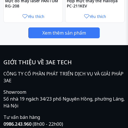
Mực đổ máy laser PANTUM
Hộp mực thay thế Halloya
RG-208
PC-211KEV
Yêu thích
Yêu thích
Xem thêm sản phẩm
Màn hình lớn sắc nét
GIỚI THIỆU VỀ 3AE TECH
Acer Aspire A515-51-39L4 NX.GP4SV.016 thích hợp cho
CÔNG TY CỔ PHẦN PHÁT TRIỂN DỊCH VỤ VÀ GIẢI PHÁP
những người dùng cần không gian làm việc lớn như
3AE
thiết kế đồ họa, xây dựng, kế toán... với màn hình kích
thước lớn 15.6 inch. Độ phân giải màn hình đạt FullHD
Showroom
sắc nét, độ chi tiết cao giải trí, làm việc tốt.
Số nhà 19 ngách 34/23 phố Nguyên Hồng, phường Láng,
Hà Nội
Tư vấn bán hàng
0986.243.960
(8h00 - 22h00)