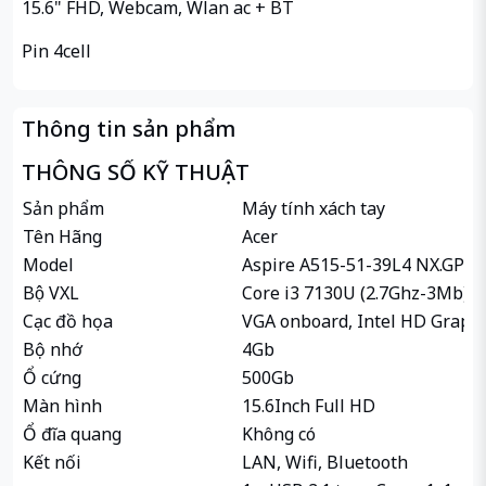
15.6" FHD, Webcam, Wlan ac + BT
Pin 4cell
Thông tin sản phẩm
THÔNG SỐ KỸ THUẬT
Sản phẩm
Máy tính xách tay
Tên Hãng
Acer
Model
Aspire A515-51-39L4 NX.GP4S
Bộ VXL
Core i3 7130U (2.7Ghz-3Mb)
Cạc đồ họa
VGA onboard, Intel HD Graphi
Bộ nhớ
4Gb
Ổ cứng
500Gb
Màn hình
15.6Inch Full HD
Ổ đĩa quang
Không có
Kết nối
LAN, Wifi, Bluetooth