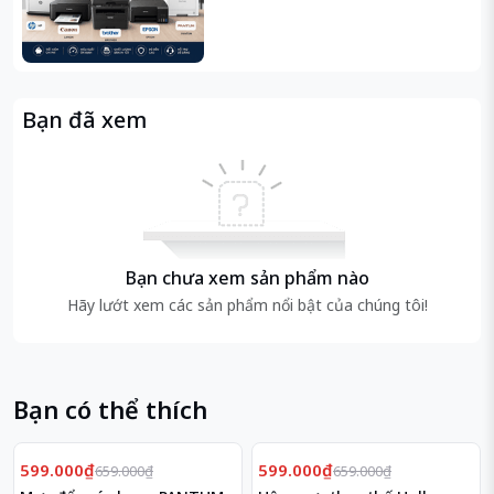
Thiết kế mỏng, nhẹ
Bạn đã xem
Laptop Acer Aspire A515 có kiểu dáng khá đơn giản
nhưng chắc chắn, tiện dụng với các góc cạnh được
thiết kế bo tròn, vỏ nhựa nhưng không dễ bị tác động,
máy mang những đường vân nổi độc đáo.
Bạn chưa xem sản phẩm nào
Hãy lướt xem các sản phẩm nổi bật của chúng tôi!
Bạn có thể thích
Giảm
Giảm
9%
9%
599.000₫
599.000₫
659.000₫
659.000₫