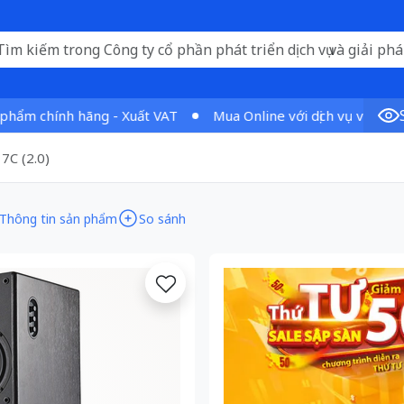
m chính hãng - Xuất VAT
Mua Online với dịch vụ vượt trội
7C (2.0)
Thông tin sản phẩm
So sánh