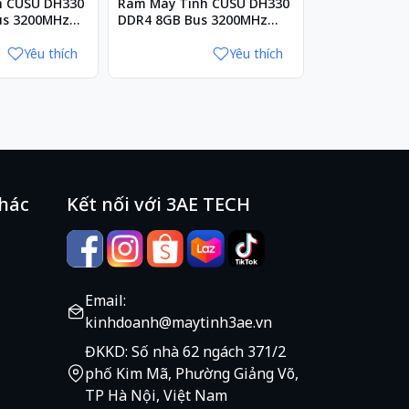
h CUSU DH330
Ram Máy Tính CUSU DH330
Ổ cứng gắn t
us 3200MHz
DDR4 8GB Bus 3200MHz
CV3500/CV35
CL16
3x4 - 1TB
Yêu thích
Yêu thích
khác
Kết nối với 3AE TECH
Email:
kinhdoanh@maytinh3ae.vn
ĐKKD: Số nhà 62 ngách 371/2
phố Kim Mã, Phường Giảng Võ,
TP Hà Nội, Việt Nam