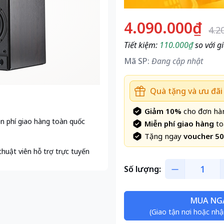
4.090.000₫
4.2
Tiết kiệm:
110.000₫
so với gi
Mã SP:
Đang cập nhật
Quà tặng và ưu đãi
Giảm 10%
cho đơn hàn
n phí giao hàng toàn quốc
Miễn phí giao hàng
to
Tặng ngay
voucher 5
thuật viên hỗ trợ trực tuyến
Số lượng:
MUA NG
(Giao tận nơi hoặc nhậ