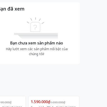
ạn đã xem
Bạn chưa xem sản phẩm nào
Hãy lướt xem các sản phẩm nổi bật của
chúng tôi!
Giảm
1.590.000₫
6%
4.990.000₫
190.000₫
1.690.000₫