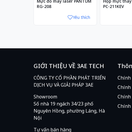
Mực đổ máy laser PANTUM
Hộp mực thay 
RG-208
PC-211KEV
Yêu thích
GIỚI THIỆU VỀ 3AE TECH
Thôn
CÔNG TY CỔ PHẦN PHÁT TRIỂN
Chính
DỊCH VỤ VÀ GIẢI PHÁP 3AE
Chính 
Showroom
Chính 
Số nhà 19 ngách 34/23 phố
Chính 
Nguyên Hồng, phường Láng, Hà
Nội
Tư vấn bán hàng