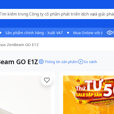
ản phẩm chính hãng - Xuất VAT
Mua Online với dịch vụ vượt
 Asus ZenBeam GO E1Z
nBeam GO E1Z
Thông tin sản phẩm
So sánh