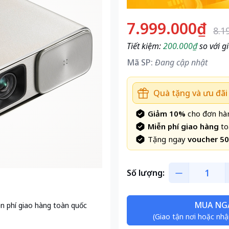
7.999.000₫
8.1
Tiết kiệm:
200.000₫
so với gi
Mã SP:
Đang cập nhật
Quà tặng và ưu đãi
Giảm 10%
cho đơn hàn
Miễn phí giao hàng
to
Tặng ngay
voucher 5
Số lượng:
MUA NG
n phí giao hàng toàn quốc
(Giao tận nơi hoặc nhậ