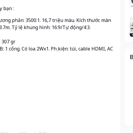
y bạn :
tương phản: 3500:1. 16,7 triệu màu. Kích thước màn
-3.7m. Tỷ lệ khung hình: 16:9/Tự động/4:3.
h
 307 gr
 1 cổng. Có loa 2Wx1. Phụ kiện: túi, cable HDMI, AC
B