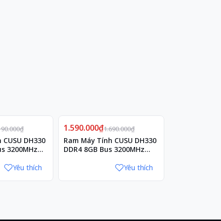
Giảm
1.590.000₫
6%
4.990.000₫
190.000₫
1.690.000₫
h CUSU DH330
Ram Máy Tính CUSU DH330
Ổ cứng gắn t
us 3200MHz
DDR4 8GB Bus 3200MHz
CV3500/CV35
CL16
3x4 - 1TB
Yêu thích
Yêu thích