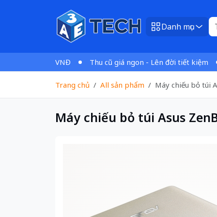
Danh mục
 cho đơn 1tr VNĐ
Thu cũ giá ngon - Lên đời tiết kiệm
S
Trang chủ
All sản phẩm
Máy chiếu bỏ túi
Máy chiếu bỏ túi Asus Ze