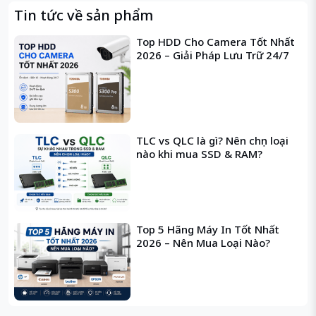
Tin tức về sản phẩm
Top HDD Cho Camera Tốt Nhất
2026 – Giải Pháp Lưu Trữ 24/7
TLC vs QLC là gì? Nên chọn loại
nào khi mua SSD & RAM?
- Máy quét tài liệu khổ A3 tốc độ 50ppm/100ipm, quét
2 mặt tự động; Khay nạp giấy tự động ( ADF ) 100 tờ A4
(80g/m2) hoặc 50 tờ A3 (80g/m2); độ phân giải từ 50
đến 1200 dpi; Kích cỡ giấy : nhỏ nhất A8 ( 52x74mm) ,
Top 5 Hãng Máy In Tốt Nhất
tối đa A3 ( 207x420mm ) ; Định lượng giấy : từ 52 đến
2026 – Nên Mua Loại Nào?
127g/m2 ;Kết nối qua USB 2.0 hoặc 1.1 ; Hỗ trợ hệ điều
hành Windows XP/Vista/7/8 , Windows Server
2003/2008/2012 , Linux .
THÔNG SỐ KỸ THUẬT