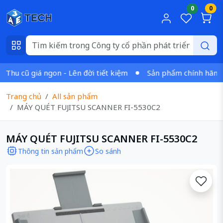
0
0
hu cũ giá ngon - Lên đời tiết kiệm
Sản phẩm chính hãng - X
Trang chủ
All sản phẩm
MÁY QUÉT FUJITSU SCANNER FI-5530C2
MÁY QUÉT FUJITSU SCANNER FI-5530C2
Thông tin sản phẩm
So sánh