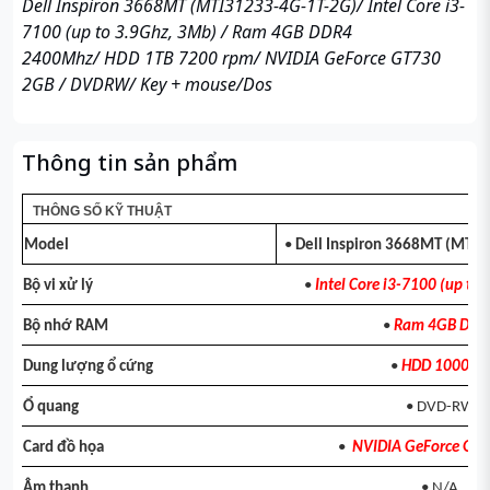
Dell Inspiron 3668MT (MTI31233-4G-1T-2G)/
Intel Core i3-
7100
(up to 3.9Ghz, 3Mb) /
Ram 4GB
DDR4
2400Mhz/
HDD 1TB
7200 rpm/ NVIDIA GeForce GT730
2GB / DVDRW/ Key + mouse/Dos
Thông tin sản phẩm
THÔNG SỐ KỸ THUẬT
Model
•
Dell Inspiron 3668MT (MTI
Bộ vi xử lý
•
Intel Core i3-7100 (up to
Bộ nhớ RAM
•
Ram 4GB DDR
Dung lượng ổ cứng
•
HDD 1000GB
Ổ quang
• DVD-RW
Card đồ họa
•
NVIDIA GeForce GT
Âm thanh
• N/A