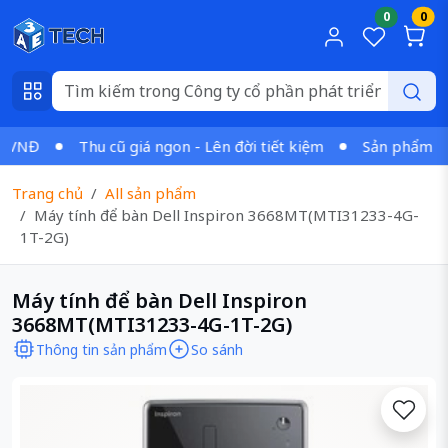
0
0
VNĐ
Thu cũ giá ngon - Lên đời tiết kiệm
Sản phẩm chính
Trang chủ
All sản phẩm
Máy tính để bàn Dell Inspiron 3668MT(MTI31233-4G-
1T-2G)
Máy tính để bàn Dell Inspiron
3668MT(MTI31233-4G-1T-2G)
Thông tin sản phẩm
So sánh