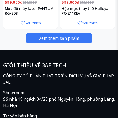
Giảm
Giảm
9%
9%
599.000₫
599.000₫
659.000₫
659.000₫
Mực đổ máy laser PANTUM
Hộp mực thay thế Halloya
RG-208
PC-211KEV
Yêu thích
Yêu thích
Xem thêm sản phẩm
GIỚI THIỆU VỀ 3AE TECH
CÔNG TY CỔ PHẦN PHÁT TRIỂN DỊCH VỤ VÀ GIẢI PHÁP
3AE
Showroom
Số nhà 19 ngách 34/23 phố Nguyên Hồng, phường Láng,
Hà Nội
Tư vấn bán hàng