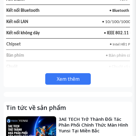
Kết nối Bluetooth
•
Bluetooth 4.0
Kết nối LAN
• 10/100/1000 M
Kết nối không dây
•
IEEE 802.11 b/
Chipset
•
Intel H81 PCH
Bàn phím
• Bàn phím có d
Chuột
• Chuột có dây
Xem thêm
Xuất Xứ
• Malaysia
Hệ điều hành
• Ubuntu
• Font: (2) USB 2.0, MCR 
Tính năng khác
Tin tức về sản phẩm
Headphone Jack
Back : 4 USB 2.0 connectors
3AE TECH Trở Thành Đối Tác
Phân Phối Chính Thức Màn Hình
connectors,
HDMI, VGA
, RJ-4
Yunsi Tại Miền Bắc
Ethernet), 3-stack audio jacks