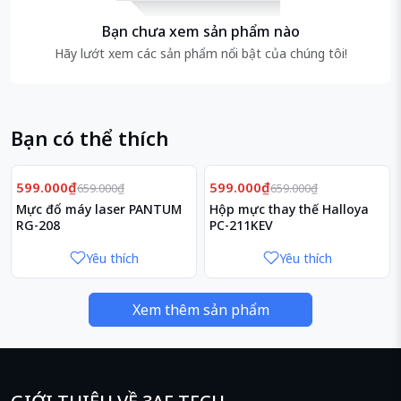
nghiệp nơi bàn làm việc
của người sử dụng.
Bạn chưa xem sản phẩm nào
Hãy lướt xem các sản phẩm nổi bật của chúng tôi!
Bạn có thể thích
Giảm
Giảm
9%
9%
599.000₫
599.000₫
659.000₫
659.000₫
Mực đổ máy laser PANTUM
Hộp mực thay thế Halloya
RG-208
PC-211KEV
Yêu thích
Yêu thích
Trang bị vi xử lý I
ntel Core
i5-7400(3GHz up to 3.5
Xem thêm sản phẩm
GHz,6MB)
mạnh mẽ, đảm
bảo xử lý các tác vụ thông
thường và cao cấp một cách
nhanh chóng.