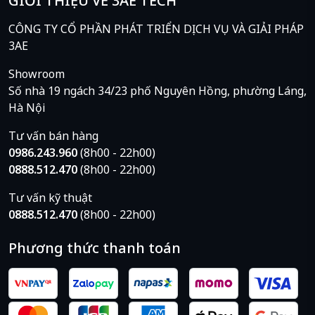
GIỚI THIỆU VỀ 3AE TECH
CÔNG TY CỔ PHẦN PHÁT TRIỂN DỊCH VỤ VÀ GIẢI PHÁP
3AE
Showroom
Số nhà 19 ngách 34/23 phố Nguyên Hồng, phường Láng,
Hà Nội
Tư vấn bán hàng
0986.243.960
(8h00 - 22h00)
0888.512.470
(8h00 - 22h00)
RAM 8GB DDR4
Tư vấn kỹ thuật
2400MHz
gia tăng hiệu
0888.512.470
(8h00 - 22h00)
suất hoạt động của máy
tính, giúp máy thực hiện
Phương thức thanh toán
các hoạt động đa nhiệm
một cách nhanh chóng,
không bị gián đoạn.