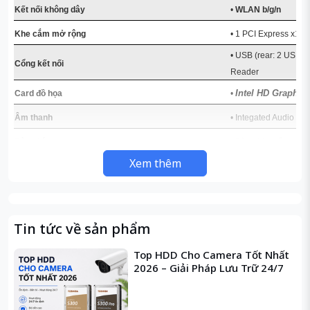
Kết nối không dây
•
WLAN b/g/n
Khe cắm mở rộng
• 1 PCI Express x16,
• USB (rear: 2 USB 3
Cổng kết nối
Reader
Intel HD Graphic
Card đồ họa
•
Âm thanh
• Integated Audio
Bàn phím
• Bàn phím cổng US
Xem thêm
Chuột
• Chuột cổng USB
Hệ điều hành
•
Win 10 Home 64 b
Màu sắc
• Black
Tin tức về sản phẩm
Internal 300W (10
Nguồn cung cấp
•
Top HDD Cho Camera Tốt Nhất
Trọng lượng
• 5.7 kg
2026 – Giải Pháp Lưu Trữ 24/7
Kiểu dáng
• case đứng, to
Đặc điểm nổi bật