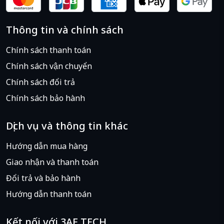
Thông tin và chính sách
Chính sách thanh toán
Chính sách vận chuyển
Chính sách đổi trả
Chính sách bảo hành
Dịch vụ và thông tin khác
Sử dụng
ổ cứng 1TB
Hướng dẫn mua hàng
SATA
mở rộng không gian
Giao nhận và thanh toán
lưu trữ. Với mức dung
lượng ổ cứng lớn, người sử
Đổi trả và bảo hành
dụng có không gian thoải
Hướng dẫn thanh toán
mái cho việc cài đặt hầu hết
các chương trình để làm
Kết nối với 3AE TECH