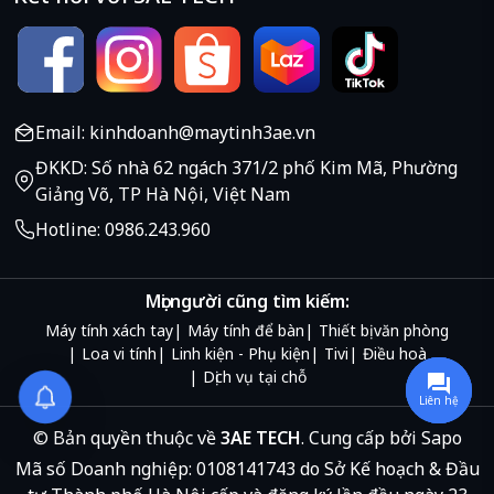
việc mà vẫn có thể lưu trữ
hầu hết các dữ liệu công
việc, các file ca nhạc, video,
file scan…. cần lưu trữ phục
vụ truy xuất dữ liệu trong
Email: kinhdoanh@maytinh3ae.vn
suốt thời gian làm việc.
ĐKKD: Số nhà 62 ngách 371/2 phố Kim Mã, Phường
Giảng Võ, TP Hà Nội, Việt Nam
Hotline: 0986.243.960
Mọi người cũng tìm kiếm:
Máy tính xách tay
Máy tính để bàn
Thiết bị văn phòng
Loa vi tính
Linh kiện - Phụ kiện
Tivi
Điều hoà
Dịch vụ tại chỗ
Liên hệ
© Bản quyền thuộc về
3AE TECH
.
Cung cấp bởi
Sapo
Với đồ họa Intel HD hiện
Mã số Doanh nghiệp: 0108141743 do Sở Kế hoạch & Đầu
đại giúp bạn thực hiện