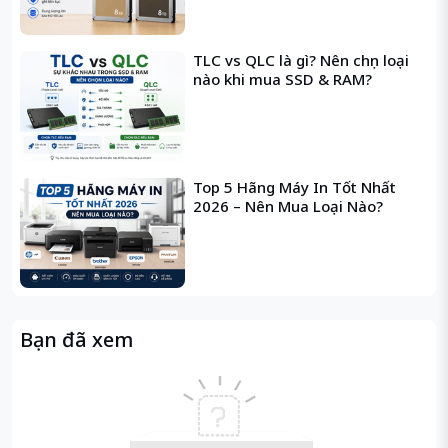
TLC vs QLC là gì? Nên chọn loại
nào khi mua SSD & RAM?
Top 5 Hãng Máy In Tốt Nhất
2026 – Nên Mua Loại Nào?
PC HP Pavilion 570-
p084d 3JT90AA
- Intel i5
7400 / Microsoft
Windows 10 Home 64-bit
- Hàng Chính Hãng HP có
Bạn đã xem
kiểu dáng nhỏ gọn cùng
tông màu cá tính, hiện
đại sẽ tạo nên điểm nhấn
sang trọng và chuyên