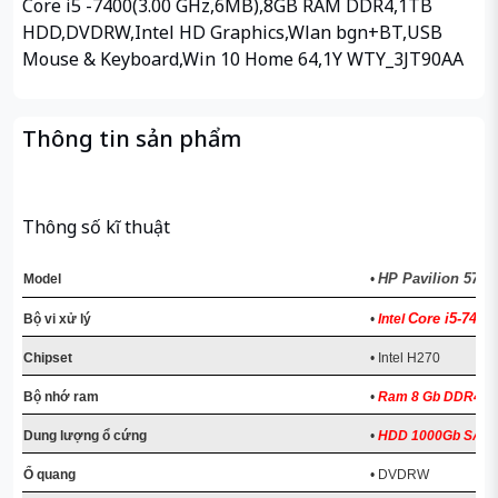
Core i5 -7400(3.00 GHz,6MB),8GB RAM DDR4,1TB
HDD,DVDRW,Intel HD Graphics,Wlan bgn+BT,USB
Mouse & Keyboard,Win 10 Home 64,1Y WTY_3JT90AA
Thông tin sản phẩm
Thông số kĩ thuật
HP Pavilion 570-
Model
•
Core i5-7400
Bộ vi xử lý
•
Intel
Chipset
• Intel H270
Bộ nhớ ram
•
Ram 8 Gb DDR4
Dung lượng ổ cứng
•
HDD 1000Gb SATA
Ổ quang
• DVDRW