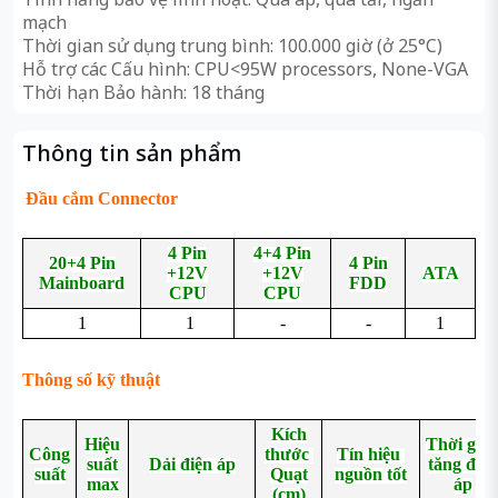
mạch
Thời gian sử dụng trung bình: 100.000 giờ (ở 25°C)
Hỗ trợ các Cấu hình: CPU<95W processors, None-VGA
Thời hạn Bảo hành: 18 tháng
Thông tin sản phẩm
Đầu cắm Connector
4 Pin
4+4 Pin
20+4 Pin
4 Pin
+12V
+12V
ATA
Mainboard
FDD
CPU
CPU
1
1
-
-
1
Thông số kỹ thuật
Kích
Hiệu
Thời gia
Công
thước
Tín hiệu
suất
Dải điện áp
tăng điện
suất
Quạt
nguồn tốt
max
áp
(cm)