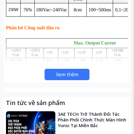
76%
180Vac~240Vac
8cm
100~500ms
0,1~20ms
230W
Phân bố Công suất đầu ra
Max. Output Curent
+12V1
+12V2
+5VSB/
+5V
+12V
+3.3V
-12V
M
Peak
Peak
Peak
14A/16A
-
12A
12A
10A
0.5A
2.0A
Xem thêm
- MAX1: 5V & 3.3V Total Output
- MAX2: +12V Total Output
- MAX3: Total Output Power
Tin tức về sản phẩm
3AE TECH Trở Thành Đối Tác
Phân Phối Chính Thức Màn Hình
Yunsi Tại Miền Bắc