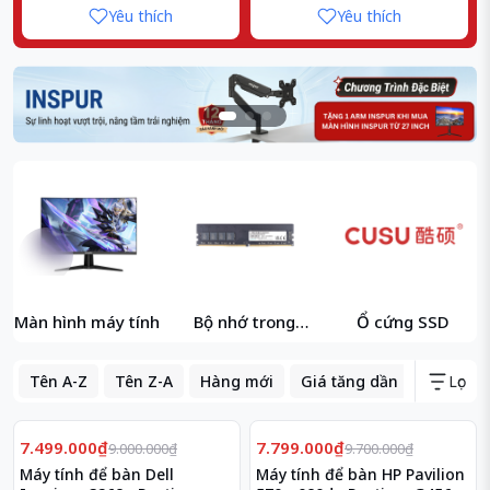
Yêu thích
Yêu thích
Màn hình máy tính
Bộ nhớ trong
Ổ cứng SSD
(RAM)
Tên A-Z
Tên Z-A
Hàng mới
Giá tăng dần
Giá giả
Lọc
Giảm
Giảm
17%
20%
7.499.000₫
7.799.000₫
9.000.000₫
9.700.000₫
Máy tính để bàn Dell
Máy tính để bàn HP Pavilion