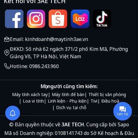
Kết nối với 3AE TECH
Email: kinhdoanh@maytinh3ae.vn
ĐKKD: Số nhà 62 ngách 371/2 phố Kim Mã, Phường
Giảng Võ, TP Hà Nội, Việt Nam
Hotline: 0986.243.960
Mọi người cũng tìm kiếm:
Máy tính xách tay
Máy tính để bàn
Thiết bị văn phòng
Loa vi tính
Linh kiện - Phụ kiện
Tivi
Điều hoà
Dịch vụ tại chỗ
Liên hệ
© Bản quyền thuộc về
3AE TECH
.
Cung cấp bởi
Sapo
Mã số Doanh nghiệp: 0108141743 do Sở Kế hoạch & Đầu