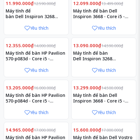
Giảm
Giảm
5%
10%
11.990.000₫
12.099.000₫
12.590.000₫
13.499.000₫
Máy tính để
Máy tính để bàn Dell
bàn Dell Inspiron 3268
Inspiron 3668 - Core i5 -
(STI58015-8G-1T)
70121542
Yêu thích
Yêu thích
Giảm
Giảm
12%
10%
12.355.000₫
13.090.000₫
14.000.000₫
14.590.000₫
Máy tính để bàn HP Pavilion
Máy tính để bàn
570-p083d - Core i5 -
Dell Inspiron 3268
3JT89AA
(STI58015-8G-1T-2GB)
Yêu thích
Yêu thích
Giảm
Giảm
17%
8%
13.205.000₫
13.299.000₫
16.000.000₫
14.500.000₫
Máy tính để bàn HP Pavilion
Máy tính để bàn Dell
570-p084d - Core i5 -
Inspiron 3668 - Core i5 -
3JT90AA
70121544
Yêu thích
Yêu thích
Giảm
Giảm
12%
8%
14.965.000₫
15.600.000₫
17.000.000₫
17.000.000₫
Máy tính để bàn HP Pavilion
Máy tính để bàn Dell Vostro