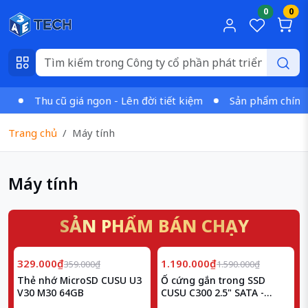
0
0
Thu cũ giá ngon - Lên đời tiết kiệm
Sản phẩm chính hã
Trang chủ
Máy tính
Máy tính
SẢN PHẨM BÁN CHẠY
Giảm
Giảm
8%
25%
329.000₫
1.190.000₫
359.000₫
1.590.000₫
Thẻ nhớ MicroSD CUSU U3
Ổ cứng gắn trong SSD
V30 M30 64GB
CUSU C300 2.5" SATA -
256GB