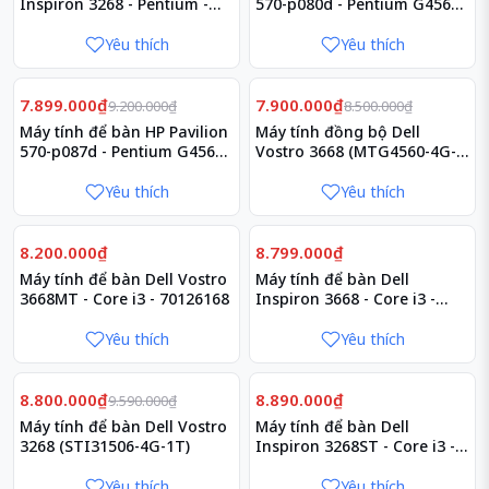
Inspiron 3268 - Pentium -
570-p080d - Pentium G4560 -
70126165
3JT86AA
Yêu thích
Yêu thích
Giảm
Giảm
14%
7%
7.899.000₫
7.900.000₫
9.200.000₫
8.500.000₫
Máy tính để bàn HP Pavilion
Máy tính đồng bộ Dell
570-p087d - Pentium G4560 -
Vostro 3668 (MTG4560-4G-
3JT85AA
1T)
Yêu thích
Yêu thích
8.200.000₫
8.799.000₫
Máy tính để bàn Dell Vostro
Máy tính để bàn Dell
3668MT - Core i3 - 70126168
Inspiron 3668 - Core i3 -
MTI31233
Yêu thích
Yêu thích
Giảm
8%
8.800.000₫
8.890.000₫
9.590.000₫
Máy tính để bàn Dell Vostro
Máy tính để bàn Dell
3268 (STI31506-4G-1T)
Inspiron 3268ST - Core i3 -
5PCDW1
Yêu thích
Yêu thích