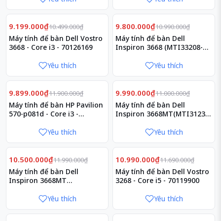
Giảm
Giảm
12%
11%
9.199.000₫
9.800.000₫
10.499.000₫
10.990.000₫
Máy tính để bàn Dell Vostro
Máy tính để bàn Dell
3668 - Core i3 - 70126169
Inspiron 3668 (MTI33208-
8G-1T)
Yêu thích
Yêu thích
Giảm
Giảm
17%
9%
9.899.000₫
9.990.000₫
11.900.000₫
11.000.000₫
Máy tính để bàn HP Pavilion
Máy tính để bàn Dell
570-p081d - Core i3 -
Inspiron 3668MT(MTI31233-
3JT87AA
4G-1T-2G)
Yêu thích
Yêu thích
Giảm
Giảm
12%
6%
10.500.000₫
10.990.000₫
11.990.000₫
11.690.000₫
Máy tính để bàn Dell
Máy tính để bàn Dell Vostro
Inspiron 3668MT
3268 - Core i5 - 70119900
(MTI33208-8G-1T-2G)
Yêu thích
Yêu thích