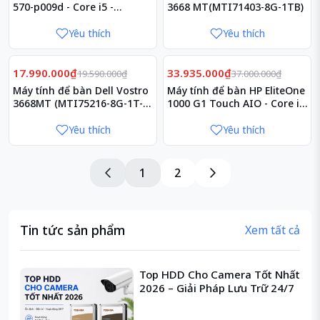
570-p009d - Core i5 -
3668 MT(MTI71403-8G-1TB)
3JT49AA
Yêu thích
Yêu thích
Giảm
Giảm
8%
8%
17.990.000₫
33.935.000₫
19.590.000₫
37.000.000₫
Máy tính để bàn Dell Vostro
Máy tính để bàn HP EliteOne
3668MT (MTI75216-8G-1T-
1000 G1 Touch AIO - Core i5
2G)
- 2YD39PA
Yêu thích
Yêu thích
1
2
Tin tức sản phẩm
Xem tất cả
Top HDD Cho Camera Tốt Nhất
2026 – Giải Pháp Lưu Trữ 24/7